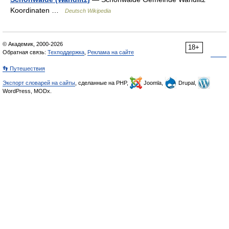
Koordinaten …
Deutsch Wikipedia
© Академик, 2000-2026
18+
Обратная связь:
Техподдержка
,
Реклама на сайте
👣 Путешествия
Экспорт словарей на сайты
, сделанные на PHP,
Joomla,
Drupal,
WordPress, MODx.